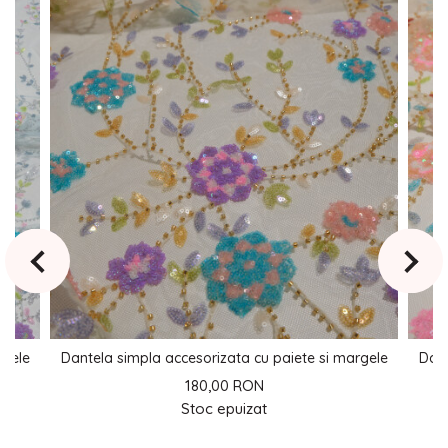
rgele
Dantela simpla accesorizata cu paiete si margele
Dant
180,00 RON
Stoc epuizat