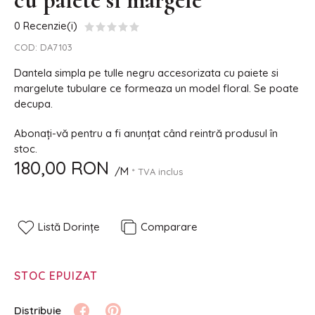
cu paiete si margele
0 Recenzie(i)
COD:
DA7103
Dantela simpla pe tulle negru accesorizata cu paiete si
margelute tubulare ce formeaza un model floral. Se poate
decupa.
Abonați-vă pentru a fi anunțat când reintră produsul în
stoc.
180,00 RON
/M
* TVA inclus
Listă Dorințe
Comparare
STOC EPUIZAT