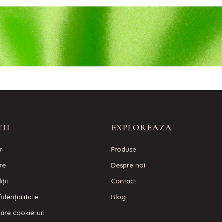
II
EXPLOREAZA
r
Produse
are
Despre noi
ţii
Contact
idenţialitate
Blog
izare cookie-uri