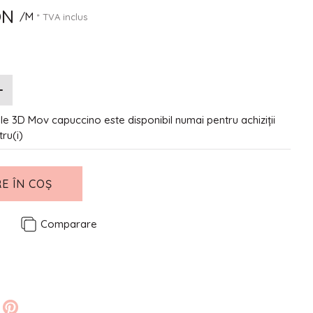
ON
/M
* TVA inclus
ele 3D Mov capuccino este disponibil numai pentru achiziții
tru(i)
E ÎN COȘ
e
Comparare