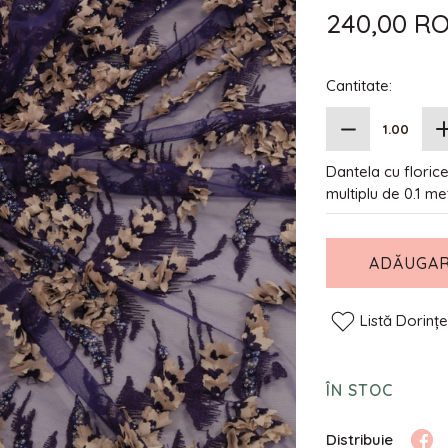
240,00 R
Cantitate:
Dantela cu floric
multiplu de 0.1 me
ADĂUGAR
Listă Dorinț
ÎN STOC