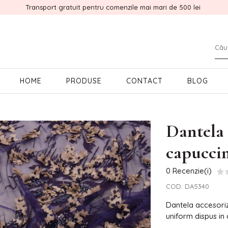
Transport gratuit pentru comenzile mai mari de 500 lei
HOME
PRODUSE
CONTACT
BLOG
Dantela 
capucci
0 Recenzie(i)
COD:
DA5340
Dantela accesoriz
uniform dispus in 