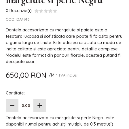
margelute si perle Negru
0 Recenzie(i)
COD:
DA4746
Dantela accesorizata cu margelute si paiete este o
tesatura luxoasa si sofisticata care poate fi folosita pentru
o gama larga de tinute. Este adesea asociata cu moda de
inalta calitate si este apreciata pentru detaliile complexe.
Modelul este format din panouri florale, acestea putand fi
decupate usor.
650,00 RON
/M
* TVA inclus
Cantitate:
Dantela accesorizata cu margelute si perle Negru este
disponibil numai pentru achiziții multiplu de 0.3 metru(i)