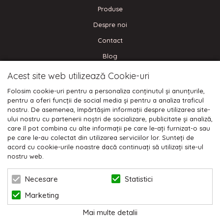
Produse
Despre noi
Contact
Blog
Acest site web utilizează Cookie-uri
CONECTEAZA-TE
Folosim cookie-uri pentru a personaliza conținutul și anunțurile,
pentru a oferi funcții de social media și pentru a analiza traficul
nostru. De asemenea, împărtășim informații despre utilizarea site-
ului nostru cu partenerii noștri de socializare, publicitate și analiză,
care îl pot combina cu alte informații pe care le-ați furnizat-o sau
Plata cu cardul:
pe care le-au colectat din utilizarea serviciilor lor. Sunteți de
acord cu cookie-urile noastre dacă continuați să utilizați site-ul
nostru web.
Statistici
Necesare
Marketing
© 2026 NIKODO | POWERED BY
BLUGENTO
Mai multe detalii