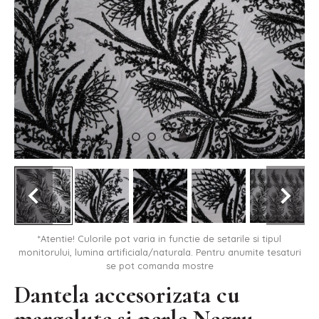
*Atentie! Culorile pot varia in functie de setarile si tipul
monitorului, lumina artificiala/naturala. Pentru anumite tesaturi
se pot comanda mostre
Dantela accesorizata cu