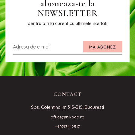
aboneaza-te la
NEWSLETTER
pentru a fi la curent cu ultimele noutati
MA ABONEZ
CONTACT
Sos. Colentina nr. 313-315, Bucuresti
office@nikodo.ro
+40743442517