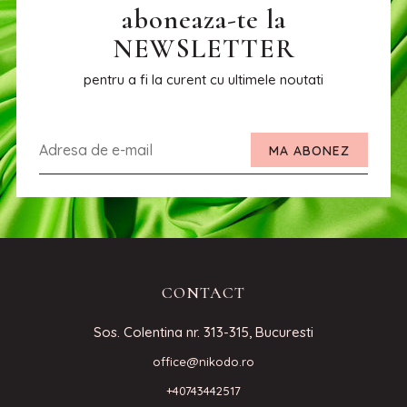
aboneaza-te la
NEWSLETTER
pentru a fi la curent cu ultimele noutati
MA ABONEZ
CONTACT
Sos. Colentina nr. 313-315, Bucuresti
office@nikodo.ro
+40743442517