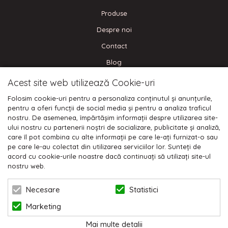
Produse
Despre noi
Contact
Blog
Acest site web utilizează Cookie-uri
CONECTEAZA-TE
Folosim cookie-uri pentru a personaliza conținutul și anunțurile,
pentru a oferi funcții de social media și pentru a analiza traficul
nostru. De asemenea, împărtășim informații despre utilizarea site-
ului nostru cu partenerii noștri de socializare, publicitate și analiză,
care îl pot combina cu alte informații pe care le-ați furnizat-o sau
Plata cu cardul:
pe care le-au colectat din utilizarea serviciilor lor. Sunteți de
acord cu cookie-urile noastre dacă continuați să utilizați site-ul
nostru web.
Statistici
Necesare
Marketing
© 2026 NIKODO | POWERED BY
BLUGENTO
Mai multe detalii