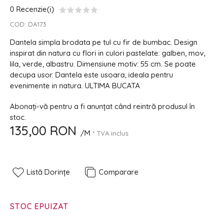
0 Recenzie(i)
COD:
DA173
Dantela simpla brodata pe tul cu fir de bumbac. Design
inspirat din natura cu flori in culori pastelate: galben, mov,
lila, verde, albastru. Dimensiune motiv: 55 cm. Se poate
decupa usor. Dantela este usoara, ideala pentru
evenimente in natura. ULTIMA BUCATA
Abonați-vă pentru a fi anunțat când reintră produsul în
stoc.
135,00 RON
/M
* TVA inclus
Listă Dorințe
Comparare
STOC EPUIZAT