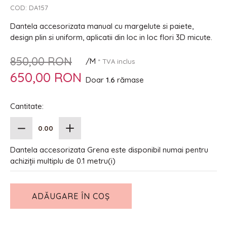
COD:
DA157
Dantela accesorizata manual cu margelute si paiete,
design plin si uniform, aplicatii din loc in loc flori 3D micute.
850,00 RON
/M
* TVA inclus
650,00 RON
Doar
1.6
rămase
Cantitate:
Dantela accesorizata Grena este disponibil numai pentru
achiziții multiplu de 0.1 metru(i)
ADĂUGARE ÎN COȘ