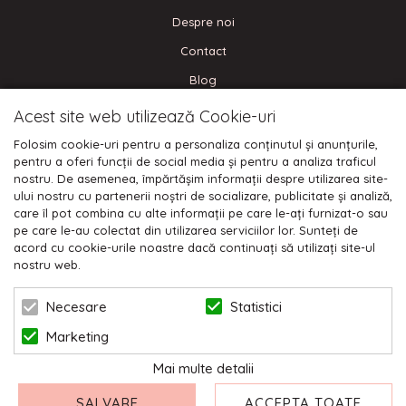
Despre noi
Contact
Blog
Acest site web utilizează Cookie-uri
CONECTEAZA-TE
Folosim cookie-uri pentru a personaliza conținutul și anunțurile,
pentru a oferi funcții de social media și pentru a analiza traficul
nostru. De asemenea, împărtășim informații despre utilizarea site-
ului nostru cu partenerii noștri de socializare, publicitate și analiză,
care îl pot combina cu alte informații pe care le-ați furnizat-o sau
Plata cu cardul:
pe care le-au colectat din utilizarea serviciilor lor. Sunteți de
acord cu cookie-urile noastre dacă continuați să utilizați site-ul
nostru web.
Statistici
Necesare
Marketing
© 2026 NIKODO | POWERED BY
BLUGENTO
Mai multe detalii
SALVARE
ACCEPTA TOATE