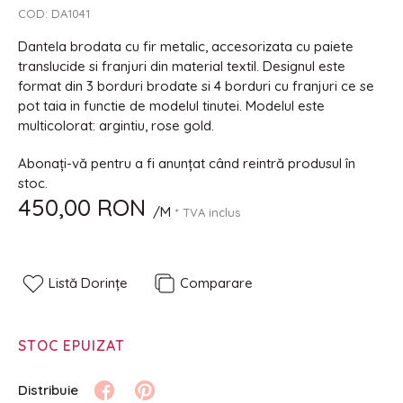
COD:
DA1041
Dantela brodata cu fir metalic, accesorizata cu paiete
translucide si franjuri din material textil. Designul este
format din 3 borduri brodate si 4 borduri cu franjuri ce se
pot taia in functie de modelul tinutei. Modelul este
multicolorat: argintiu, rose gold.
Abonați-vă pentru a fi anunțat când reintră produsul în
stoc.
450,00 RON
/M
* TVA inclus
Listă Dorințe
Comparare
STOC EPUIZAT