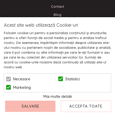
Contact
Blog
Acest site web utilizează Cookie-uri
CONECTEAZA-TE
Folosim cookie-uri pentru a personaliza conținutul și anunțurile,
pentru a oferi funcții de social media și pentru a analiza traficul
nostru. De asemenea, împărtășim informații despre utilizarea site-
ului nostru cu partenerii noștri de socializare, publicitate și analiză,
care îl pot combina cu alte informații pe care le-ați furnizat-o sau
Plata cu cardul:
pe care le-au colectat din utilizarea serviciilor lor. Sunteți de
acord cu cookie-urile noastre dacă continuați să utilizați site-ul
nostru web.
Statistici
Necesare
Marketing
© 2026 NIKODO | POWERED BY
BLUGENTO
Mai multe detalii
SALVARE
ACCEPTA TOATE