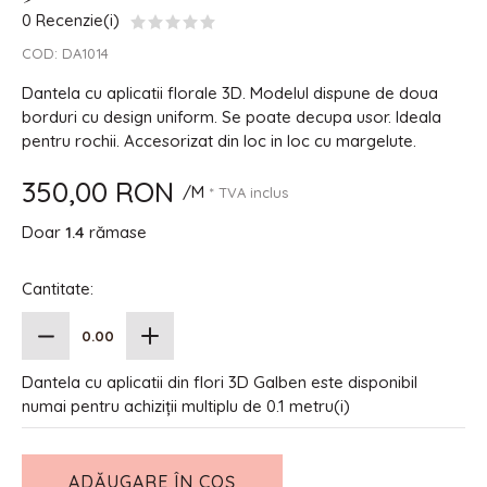
0 Recenzie(i)
COD:
DA1014
Dantela cu aplicatii florale 3D. Modelul dispune de doua
borduri cu design uniform. Se poate decupa usor. Ideala
pentru rochii. Accesorizat din loc in loc cu margelute.
350,00 RON
/M
* TVA inclus
Doar
1.4
rămase
Cantitate:
Dantela cu aplicatii din flori 3D Galben este disponibil
numai pentru achiziții multiplu de 0.1 metru(i)
ADĂUGARE ÎN COȘ