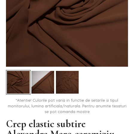
*Atentie! Culorile pot varia in functie de setarile si tipul
monitorului, lumina artificiala/naturala. Pentru anumite tesaturi
se pot comanda mostre
Crep elastic subtire