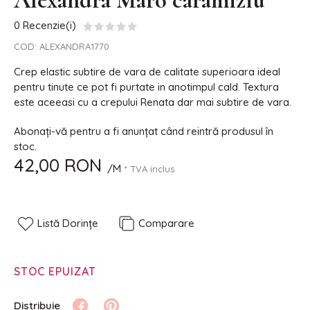
Alexandra Maro caramiziu
0 Recenzie(i)
COD:
ALEXANDRA1770
Crep elastic subtire de vara de calitate superioara ideal
pentru tinute ce pot fi purtate in anotimpul cald. Textura
este aceeasi cu a crepului Renata dar mai subtire de vara.
Abonați-vă pentru a fi anunțat când reintră produsul în
stoc.
42,00 RON
/M
* TVA inclus
Listă Dorințe
Comparare
STOC EPUIZAT