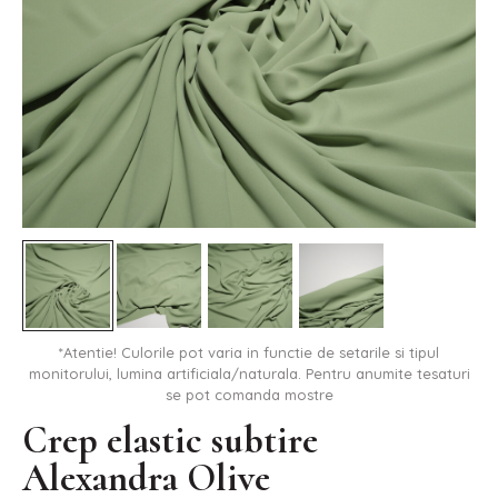
*Atentie! Culorile pot varia in functie de setarile si tipul
monitorului, lumina artificiala/naturala. Pentru anumite tesaturi
se pot comanda mostre
Crep elastic subtire
Alexandra Olive