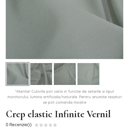
*Atentie! Culorile pot varia in functie de setarile si tipul
monitorului, lumina artificiala/naturala. Pentru anumite tesaturi
se pot comanda mostre
Crep elastic Infinite Vernil
0 Recenzie(i)