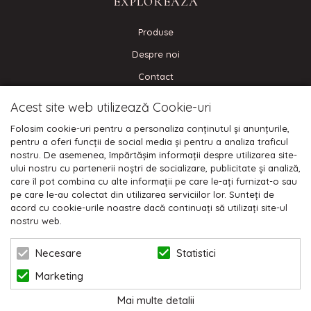
EXPLOREAZA
Produse
Despre noi
Contact
Blog
Acest site web utilizează Cookie-uri
Folosim cookie-uri pentru a personaliza conținutul și anunțurile,
CONECTEAZA-TE
pentru a oferi funcții de social media și pentru a analiza traficul
nostru. De asemenea, împărtășim informații despre utilizarea site-
ului nostru cu partenerii noștri de socializare, publicitate și analiză,
care îl pot combina cu alte informații pe care le-ați furnizat-o sau
pe care le-au colectat din utilizarea serviciilor lor. Sunteți de
Plata cu cardul:
acord cu cookie-urile noastre dacă continuați să utilizați site-ul
nostru web.
Statistici
Necesare
Marketing
Mai multe detalii
© 2026 NIKODO | POWERED BY
BLUGENTO