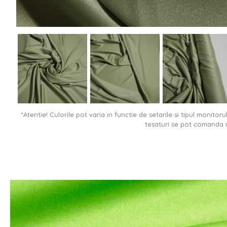
*Atentie! Culorile pot varia in functie de setarile si tipul monitor
tesaturi se pot comanda