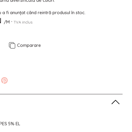
gama diversificata de culori.
a fi anunțat când reintră produsul în stoc.
N
/M
* TVA inclus
e
Comparare
 PES 5% EL