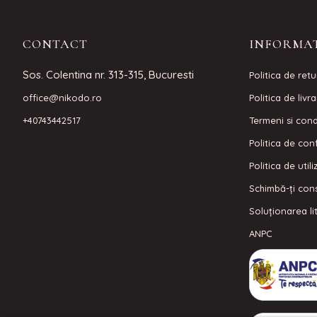
CONTACT
INFORMAT
Sos. Colentina nr. 313-315, Bucuresti
Politica de retu
office@nikodo.ro
Politica de livr
+40743442517
Termeni si condi
Politica de conf
Politica de util
Schimbă-ți con
Soluționarea lit
ANPC