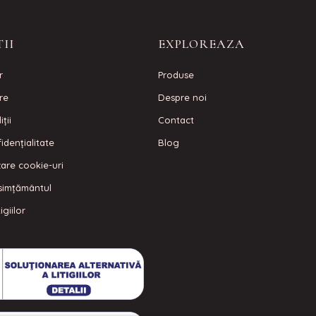
II
EXPLOREAZA
r
Produse
are
Despre noi
ţii
Contact
idenţialitate
Blog
izare cookie-uri
simțământul
igiilor