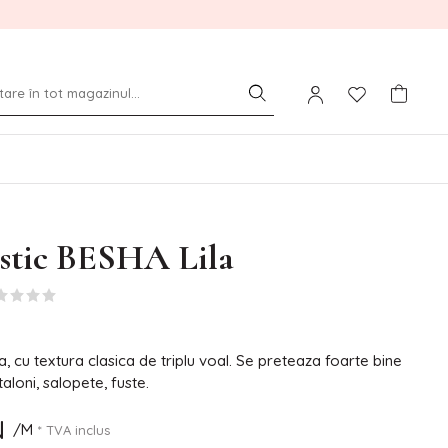
astic BESHA Lila
, cu textura clasica de triplu voal. Se preteaza foarte bine
taloni, salopete, fuste.
N
/M
* TVA inclus