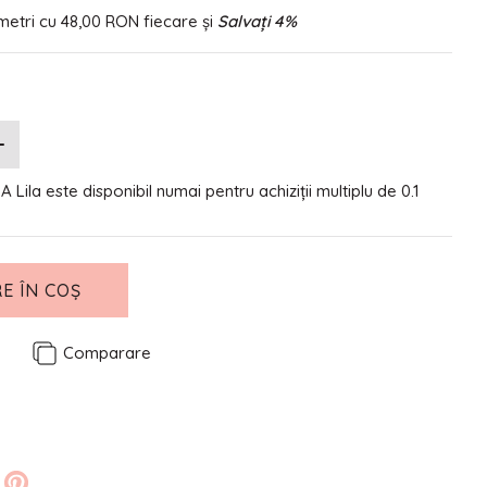
metri cu
48,00 RON
fiecare și
Salvați
4
%
 Lila este disponibil numai pentru achiziții multiplu de 0.1
E ÎN COȘ
e
Comparare