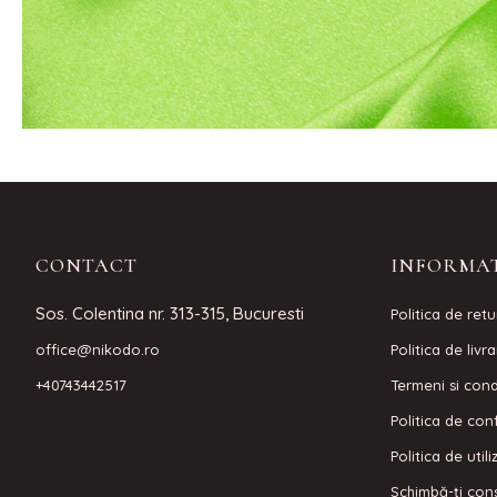
CONTACT
INFORMAT
Sos. Colentina nr. 313-315, Bucuresti
Politica de retu
office@nikodo.ro
Politica de livr
+40743442517
Termeni si condi
Politica de conf
Politica de util
Schimbă-ți con