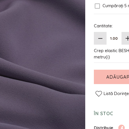
Cumpărați 5 
Cantitate:
Crep elastic BESHA
metru(i)
ADĂUGAR
Listă Dorinț
ÎN STOC