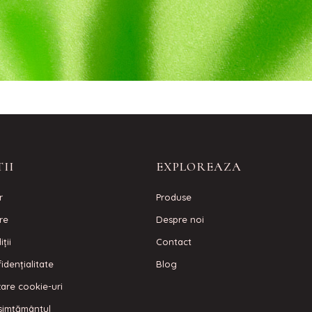
II
EXPLOREAZA
r
Produse
are
Despre noi
ţii
Contact
idenţialitate
Blog
izare cookie-uri
simțământul