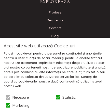
EXPLOREAZA
Produse
Despre noi
Contact
Blog
Acest site web utilizează Cookie-uri
CONECTEAZA-TE
Folosim cookie-uri pentru a personaliza conținutul și anunțurile,
pentru a oferi funcții de social media și pentru a analiza traficul
nostru. De asemenea, împărtășim informații despre utilizarea site-
ului nostru cu partenerii noștri de socializare, publicitate și analiză,
care îl pot combina cu alte informații pe care le-ați furnizat-o sau
Plata cu cardul:
pe care le-au colectat din utilizarea serviciilor lor. Sunteți de
acord cu cookie-urile noastre dacă continuați să utilizați site-ul
nostru web.
Statistici
Necesare
Marketing
© 2026 NIKODO | POWERED BY
BLUGENTO