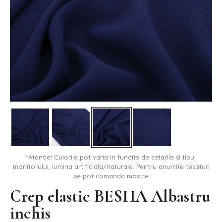
*Atentie! Culorile pot varia in functie de setarile si tipul
monitorului, lumina artificiala/naturala. Pentru anumite tesaturi
se pot comanda mostre
Crep elastic BESHA Albastru
inchis