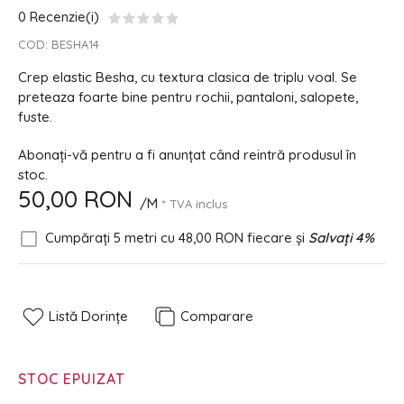
0 Recenzie(i)
COD:
BESHA14
Crep elastic Besha, cu textura clasica de triplu voal. Se
preteaza foarte bine pentru rochii, pantaloni, salopete,
fuste.
Abonați-vă pentru a fi anunțat când reintră produsul în
stoc.
50,00 RON
/M
* TVA inclus
Cumpărați 5 metri cu
48,00 RON
fiecare și
Salvați
4
%
Listă Dorințe
Comparare
STOC EPUIZAT