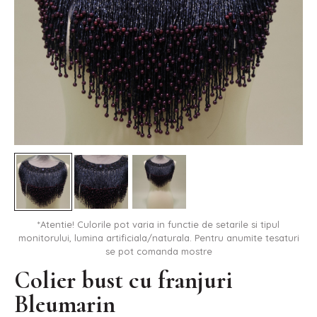
*Atentie! Culorile pot varia in functie de setarile si tipul
monitorului, lumina artificiala/naturala. Pentru anumite tesaturi
se pot comanda mostre
Colier bust cu franjuri
Bleumarin