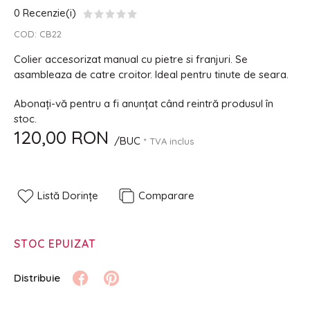
0 Recenzie(i)
COD:
CB22
Colier accesorizat manual cu pietre si franjuri. Se
asambleaza de catre croitor. Ideal pentru tinute de seara.
Abonați-vă pentru a fi anunțat când reintră produsul în
stoc.
120,00 RON
/BUC
* TVA inclus
Listă Dorințe
Comparare
STOC EPUIZAT