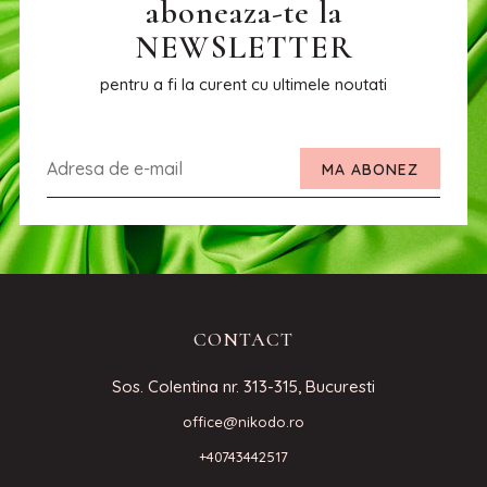
aboneaza-te la
NEWSLETTER
pentru a fi la curent cu ultimele noutati
MA ABONEZ
CONTACT
Sos. Colentina nr. 313-315, Bucuresti
office@nikodo.ro
+40743442517