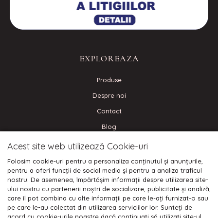
EXPLOREAZA
Produse
Despre noi
Contact
Blog
Acest site web utilizează Cookie-uri
CONECTEAZA-TE
Folosim cookie-uri pentru a personaliza conținutul și anunțurile,
pentru a oferi funcții de social media și pentru a analiza traficul
nostru. De asemenea, împărtășim informații despre utilizarea site-
ului nostru cu partenerii noștri de socializare, publicitate și analiză,
care îl pot combina cu alte informații pe care le-ați furnizat-o sau
Plata cu cardul:
pe care le-au colectat din utilizarea serviciilor lor. Sunteți de
acord cu cookie-urile noastre dacă continuați să utilizați site-ul