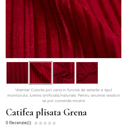
*Atentie! Culorile pot varia in functie de setarile si tipul
monitorului, lumina artificiala/naturala. Pentru anumite tesaturi
se pot comanda mostre
Catifea plisata Grena
0 Recenzie(i)