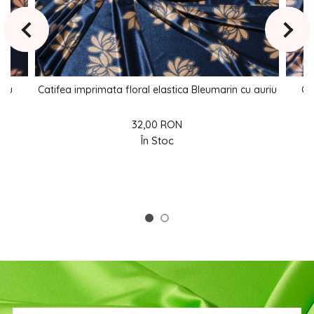
 cu
Catifea imprimata floral elastica Bleumarin cu auriu
Ca
32,00 RON
În Stoc