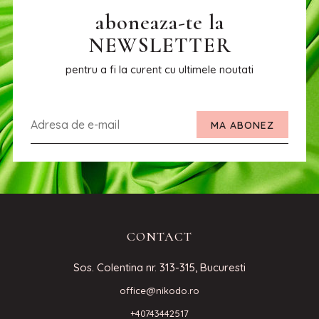
aboneaza-te la
NEWSLETTER
pentru a fi la curent cu ultimele noutati
MA ABONEZ
CONTACT
Sos. Colentina nr. 313-315, Bucuresti
office@nikodo.ro
+40743442517