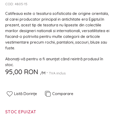
COD:
4805-15
Catifeaua este o tesatura sofisticata de origine orientala,
al carei producator principal in antichitate era Egiptul.In
prezent, acest tip de tesatura nu lipseste din colectiile
marilor designeri nationali si internationali, versatilitatea ei
facand-o potrivita pentru multe categorii de articole
vestimentare precum rochii, pantaloni, sacouri, bluze sau
fuste.
Abonați-vă pentru a fi anunțat când reintră produsul în
stoc.
95,00 RON
/M
* TVA inclus
Listă Dorințe
Comparare
STOC EPUIZAT