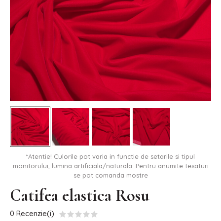
*Atentie! Culorile pot varia in functie de setarile si tipul
monitorului, lumina artificiala/naturala. Pentru anumite tesaturi
se pot comanda mostre
Catifea elastica Rosu
0 Recenzie(i)