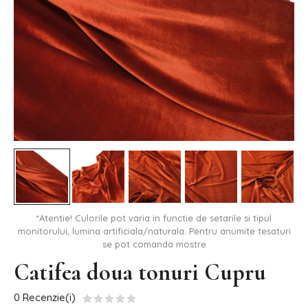
*Atentie! Culorile pot varia in functie de setarile si tipul
monitorului, lumina artificiala/naturala. Pentru anumite tesaturi
se pot comanda mostre
Catifea doua tonuri Cupru
0 Recenzie(i)