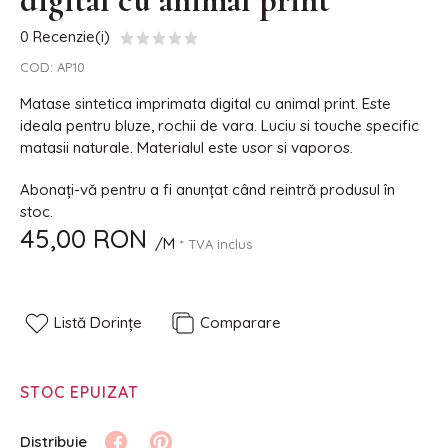
digital cu animal print
0 Recenzie(i)
COD:
AP10
Matase sintetica imprimata digital cu animal print. Este
ideala pentru bluze, rochii de vara. Luciu si touche specific
matasii naturale. Materialul este usor si vaporos.
Abonați-vă pentru a fi anunțat când reintră produsul în
stoc.
45,00 RON
/M
* TVA inclus
Listă Dorințe
Comparare
STOC EPUIZAT