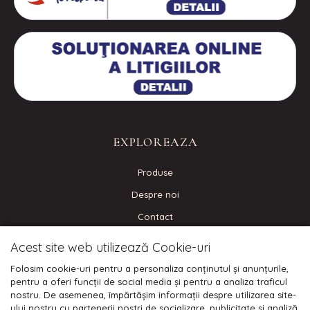
EXPLOREAZA
Produse
Despre noi
Contact
Blog
Acest site web utilizează Cookie-uri
Folosim cookie-uri pentru a personaliza conținutul și anunțurile,
CONECTEAZA-TE
pentru a oferi funcții de social media și pentru a analiza traficul
nostru. De asemenea, împărtășim informații despre utilizarea site-
ului nostru cu partenerii noștri de socializare, publicitate și analiză,