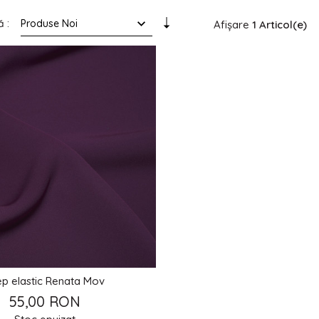
 :
Afișare
1 Articol(e)
ep elastic Renata Mov
55,00 RON