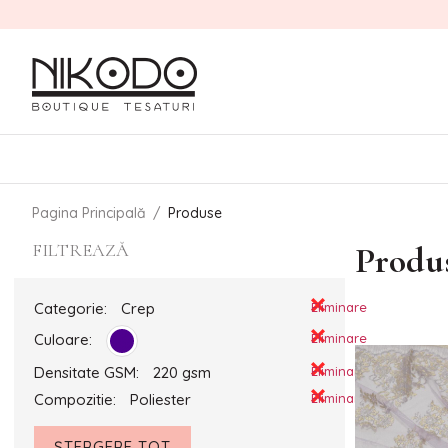
Pagina Principală
/
Produse
FILTREAZĂ
Produ
Categorie:
Crep
Eliminare
Culoare:
Eliminare
Densitate GSM:
220 gsm
Eliminare
Compozitie:
Poliester
Eliminare
ȘTERGERE TOT