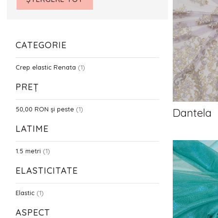
CATEGORIE
Crep elastic Renata
(1)
PREȚ
50,00 RON
și peste
(1)
Dantela
LATIME
1.5 metri
(1)
ELASTICITATE
Elastic
(1)
ASPECT